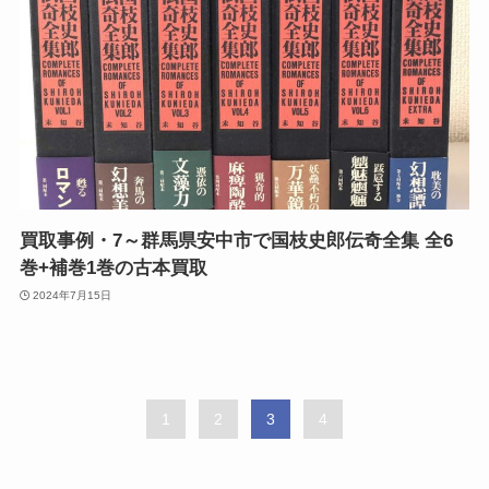
買取事例・7～群馬県安中市で国枝史郎伝奇全集 全6
巻+補巻1巻の古本買取
2024年7月15日
1
2
3
4