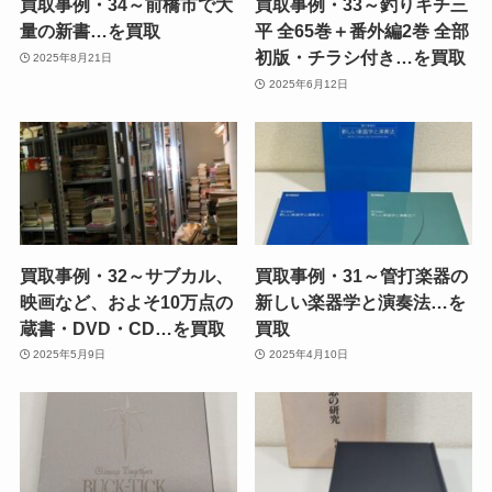
買取事例・34～前橋市で大
買取事例・33～釣りキチ三
量の新書…を買取
平 全65巻＋番外編2巻 全部
初版・チラシ付き…を買取
2025年8月21日
2025年6月12日
買取事例・32～サブカル、
買取事例・31～管打楽器の
映画など、およそ10万点の
新しい楽器学と演奏法…を
蔵書・DVD・CD…を買取
買取
2025年5月9日
2025年4月10日