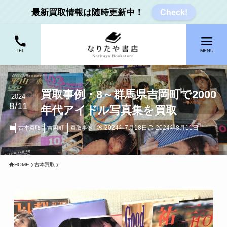
最新買取情報は随時更新中！
Check!
TEL
MENU
買取事例・8～群馬県吉岡町で2000
2024
8/11
年代アイドル写真集を買取
2024年7月18日
2024年8月11日
古本買取
吉岡町
買取事例
HOME
古本買取