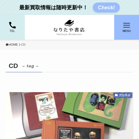
最新買取情報は随時更新中！
Check!
TEL
MENU
HOME
CD
CD
– tag –
買取事例