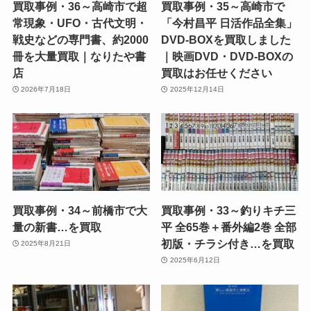
買取事例・36～高崎市で超
買取事例・35～高崎市で
常現象・UFO・古代文明・
「今村昌平 日活作品全集」
戦史などの専門書、約2000
DVD-BOXを買取しました
冊を大量買取｜なりたや書
｜映画DVD・DVD-BOXの
店
買取はお任せください
2026年7月18日
2025年12月14日
買取事例・34～前橋市で大
買取事例・33～釣りキチ三
量の新書…を買取
平 全65巻＋番外編2巻 全部
初版・チラシ付き…を買取
2025年8月21日
2025年6月12日