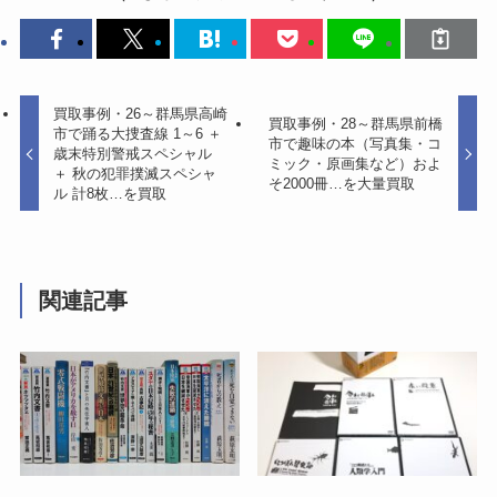
買取事例・26～群馬県高崎
買取事例・28～群馬県前橋
市で踊る大捜査線 1～6 ＋
市で趣味の本（写真集・コ
歳末特別警戒スペシャル
ミック・原画集など）およ
＋ 秋の犯罪撲滅スペシャ
そ2000冊…を大量買取
ル 計8枚…を買取
関連記事