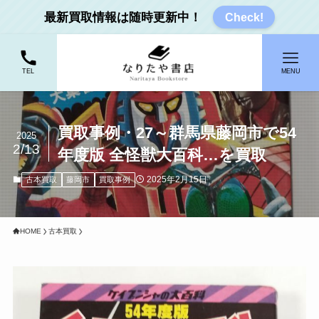
最新買取情報は随時更新中！
Check!
TEL
MENU
買取事例・27～群馬県藤岡市で54
2025
2/13
年度版 全怪獣大百科…を買取
2025年2月15日
古本買取
藤岡市
買取事例
HOME
古本買取