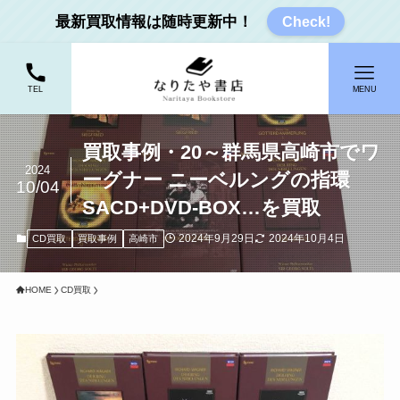
最新買取情報は随時更新中！
Check!
TEL
MENU
買取事例・20～群馬県高崎市でワ
2024
ーグナー ニーベルングの指環
10/04
SACD+DVD-BOX…を買取
2024年9月29日
2024年10月4日
CD買取
買取事例
高崎市
HOME
CD買取