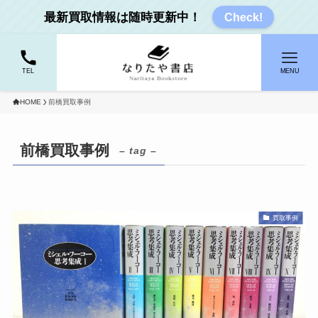
最新買取情報は随時更新中！
Check!
TEL
MENU
HOME
前橋買取事例
前橋買取事例
– tag –
買取事例