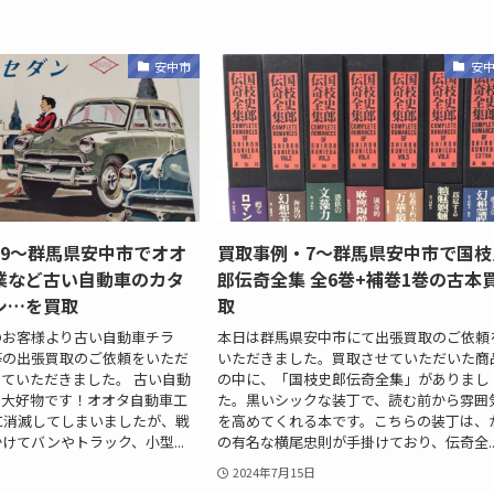
安中市
安
19～群馬県安中市でオオ
買取事例・7～群馬県安中市で国枝
業など古い自動車のカタ
郎伝奇全集 全6巻+補巻1巻の古本
シ…を買取
取
のお客様より古い自動車チラ
本日は群馬県安中市にて出張買取のご依頼
等の出張買取のご依頼をいただ
いただきました。買取させていただいた商
ていただきました。 古い自動
の中に、「国枝史郎伝奇全集」がありまし
、大好物です！オオタ自動車工
た。黒いシックな装丁で、読む前から雰囲
に消滅してしまいましたが、戦
を高めてくれる本です。こちらの装丁は、
けてバンやトラック、小型...
の有名な横尾忠則が手掛けており、伝奇全..
2024年7月15日