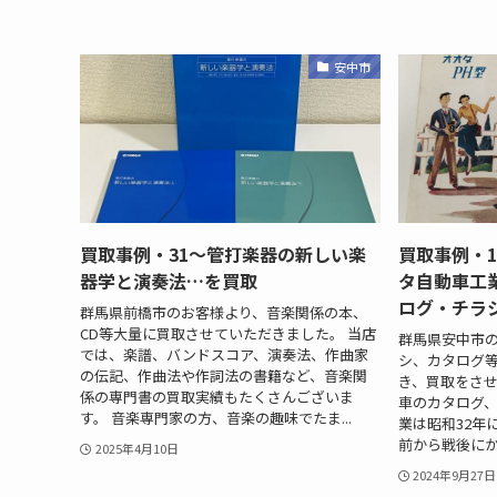
安中市
買取事例・31～管打楽器の新しい楽
買取事例・
器学と演奏法…を買取
タ自動車工
ログ・チラ
群馬県前橋市のお客様より、音楽関係の本、
CD等大量に買取させていただきました。 当店
群馬県安中市
では、楽譜、バンドスコア、演奏法、作曲家
シ、カタログ
の伝記、作曲法や作詞法の書籍など、音楽関
き、買取をさせ
係の専門書の買取実績もたくさんございま
車のカタログ
す。 音楽専門家の方、音楽の趣味でたま...
業は昭和32年
前から戦後にか
2025年4月10日
2024年9月27日