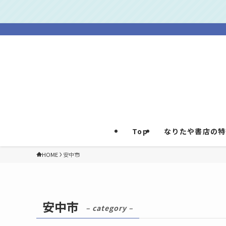
Top
なりたや書店の特
HOME
安中市
安中市
– category –