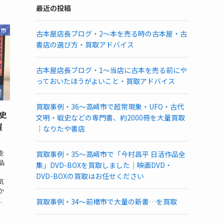
最近の投稿
中市
古本屋店長ブログ・2～本を売る時の古本屋・古
書店の選び方・買取アドバイス
古本屋店長ブログ・1～当店に古本を売る前にや
っておいたほうがよいこと・買取アドバイス
買取事例・36～高崎市で超常現象・UFO・古代
史
文明・戦史などの専門書、約2000冊を大量買取
買
｜なりたや書店
を
買取事例・35～高崎市で「今村昌平 日活作品全
品
集」DVD-BOXを買取しました｜映画DVD・
DVD-BOXの買取はお任せください
気
か
.
買取事例・34～前橋市で大量の新書…を買取