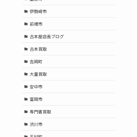
伊勢崎市
前橋市
古本屋店長ブログ
古本買取
吉岡町
大量買取
安中市
富岡市
専門書買取
渋川市
玉村町